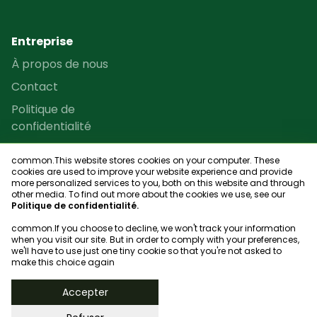
Entreprise
À propos de nous
Contact
Politique de
confidentialité
Termes et conditions
common.This website stores cookies on your computer. These
Programme de revente
cookies are used to improve your website experience and provide
more personalized services to you, both on this website and through
Plan du site
other media. To find out more about the cookies we use, see our
Politique de confidentialité.
common.If you choose to decline, we won't track your information
when you visit our site. But in order to comply with your preferences,
we'll have to use just one tiny cookie so that you're not asked to
Chercheur de club
make this choice again
© 2023, bookgame
Accepter