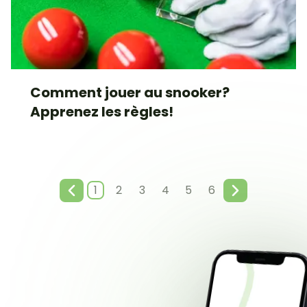
Comment jouer au snooker?
Apprenez les règles!
1
2
3
4
5
6