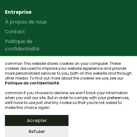
Entreprise
À propos de nous
Contact
Politique de
confidentialité
Termes et conditions
common.This website stores cookies on your computer. These
Programme de revente
cookies are used to improve your website experience and provide
more personalized services to you, both on this website and through
Plan du site
other media. To find out more about the cookies we use, see our
Politique de confidentialité.
common.If you choose to decline, we won't track your information
when you visit our site. But in order to comply with your preferences,
we'll have to use just one tiny cookie so that you're not asked to
Chercheur de club
make this choice again
© 2023, bookgame
Accepter
Refuser