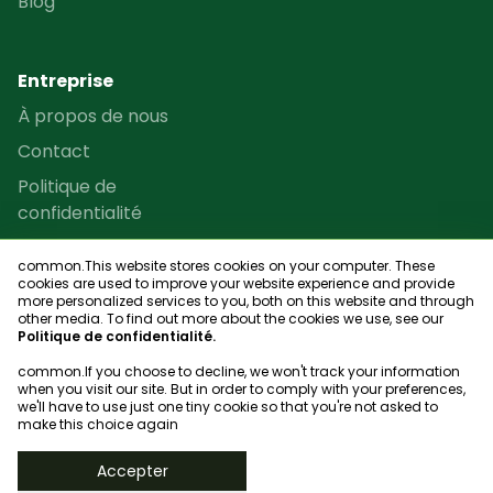
Blog
Entreprise
À propos de nous
Contact
Politique de
confidentialité
Termes et conditions
common.This website stores cookies on your computer. These
Programme de revente
cookies are used to improve your website experience and provide
more personalized services to you, both on this website and through
Plan du site
other media. To find out more about the cookies we use, see our
Politique de confidentialité.
common.If you choose to decline, we won't track your information
when you visit our site. But in order to comply with your preferences,
we'll have to use just one tiny cookie so that you're not asked to
Chercheur de club
make this choice again
© 2023, bookgame
Accepter