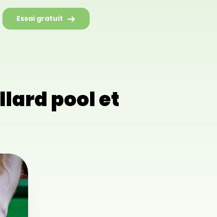
Essai gratuit
llard pool et