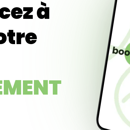
ez à
otre
EMENT