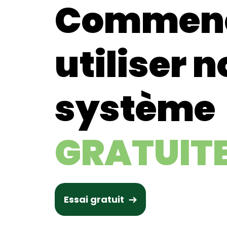
Commenc
utiliser n
système
GRATUIT
Essai gratuit