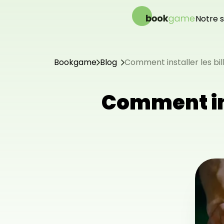
Notre s
Systè
Syst
Modè
Bookgame
Blog
Comment installer les bil
Contr
Comment inst