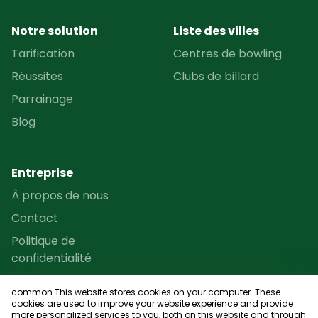
Notre solution
Liste des villes
Tarification
Centres de bowling
Réussites
Clubs de billard
Parrainage
Blog
Entreprise
À propos de nous
Contact
Politique de
confidentialité
Termes et conditions
common.This website stores cookies on your computer. These
Programme de revente
cookies are used to improve your website experience and provide
more personalized services to you, both on this website and through