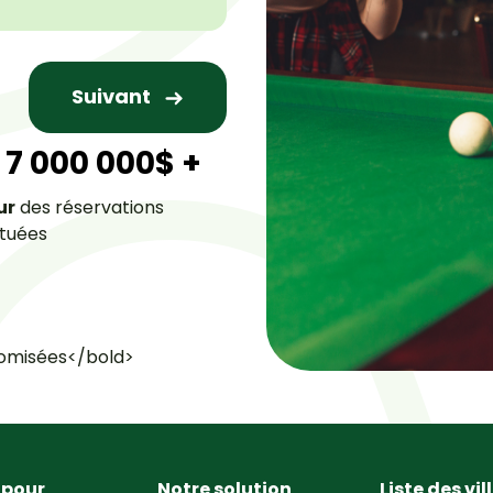
Suivant
7 000 000$ +
ur
des réservations
tuées
omisées</bold>
 pour
Notre solution
Liste des vil