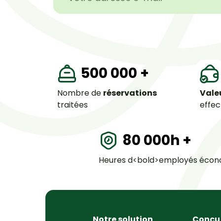
500 000
+
Nombre de
réservations
Vale
traitées
effec
80 000
h +
Heures d<bold>employés écon
Notre solution
Conçu