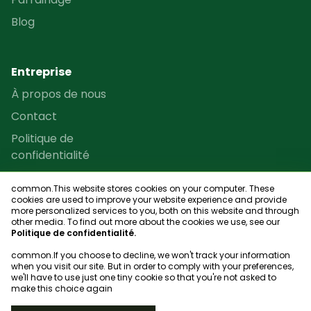
Blog
Entreprise
À propos de nous
Contact
Politique de
confidentialité
Termes et conditions
common.This website stores cookies on your computer. These
Programme de revente
cookies are used to improve your website experience and provide
more personalized services to you, both on this website and through
Plan du site
other media. To find out more about the cookies we use, see our
Politique de confidentialité.
common.If you choose to decline, we won't track your information
when you visit our site. But in order to comply with your preferences,
we'll have to use just one tiny cookie so that you're not asked to
Chercheur de club
make this choice again
© 2023, bookgame