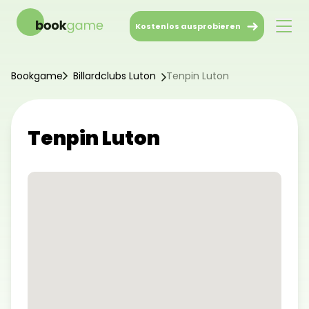
Kostenlos ausprobieren
Bookgame
Billardclubs Luton
Tenpin Luton
Tenpin Luton