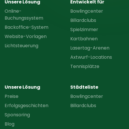
Unsere Lösung
Entwickelt für
Online-
Bowlingcenter
Buchungssystem
Billardclubs
Backoffice-System
Spielzimmer
Website-Vorlagen
Kartbahnen
Lichtsteuerung
Lasertag-Arenen
Axtwurf-Locations
Tennisplätze
Unsere Lösung
Städteliste
Preise
Bowlingcenter
Erfolgsgeschichten
Billardclubs
Sponsoring
Blog