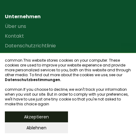
Unternehmen
Über uns
Kontakt
Datenschutzrichtlinie
Nutzungsbedingungen
common.This website stores cookies on your computer. These
Reseller-Programm
cookies are used to improve your website experience and provide
more personalized services to you, both on this website and through
Seitenübersicht
other media. To find out more about the cookies we use, see our
Datenschutzbestimmungen.
common.If you choose to decline, we won't track your information
when you visit our site. But in order to comply with your preferences,
we'll have to use just one tiny cookie so that you're not asked to
Vereinsfinder
make this choice again
© 2023, bookgame
Akzeptieren
Ablehnen