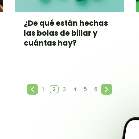
¿De qué están hechas
las bolas de billar y
cuántas hay?
1
2
3
4
5
6