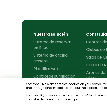
Nuestra solución
Construid
Sistema de reservas
Centros de
en línea
Clubes de b
Sistema de oficina
Salas de j
trasera
Pistas de K
Plantillas web
Arenas de 
Control de iluminación
Láser
common.This website stores cookies on your computer. T
Arenas de
and through other media. To find out more about the co
Buscador de
Pistas de T
common.If you choose to decline, we won't track your info
clubes
not asked to make this choice again