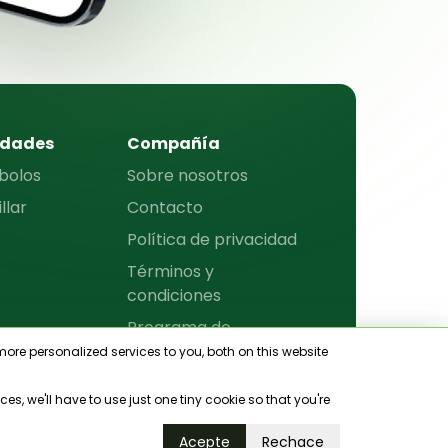
iudades
Compañía
bolos
Sobre nosotros
llar
Contacto
Política de privacidad
Términos y
condiciones
Programa de
revendedores
re personalized services to you, both on this website
Mapa del sitio
s, we'll have to use just one tiny cookie so that you're
© 2023, bookgame
Acepte
Rechace