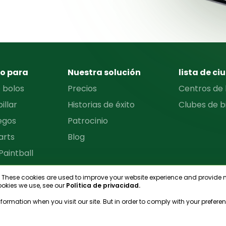
o para
Nuestra solución
lista de c
 bolos
Precios
Centros de 
illar
Historias de éxito
Clubes de bi
uegos
Patrocinio
arts
Blog
Paintball
hese cookies are used to improve your website experience and provide mo
 Axtwerfen
okies we use, see our
Política de privacidad.
enis
rmation when you visit our site. But in order to comply with your preference