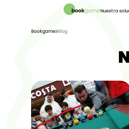
Nuestra solu
Sistema de
Sistema de
Bookgame
Blog
Plantillas
Control de
N