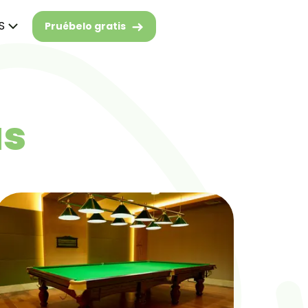
S
Pruébelo gratis
as