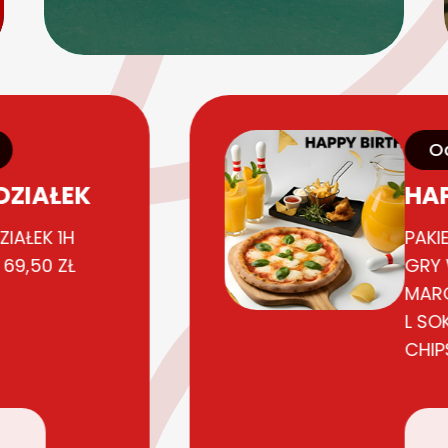
O
DZIAŁEK
HAP
IAŁEK 1H
PAKI
 69,50 ZŁ
GRY 
MARG
L SO
CHIP