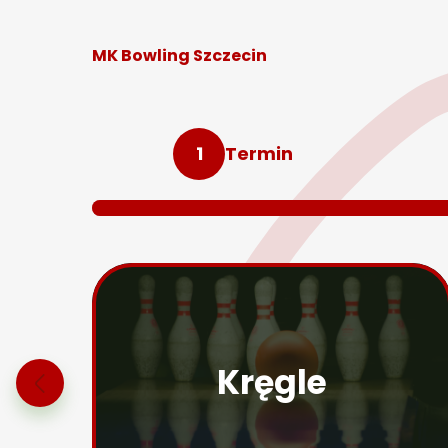
MK Bowling Szczecin
1
Termin
Kręgle