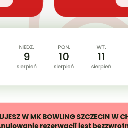
NIEDZ.
PON.
WT.
9
10
11
sierpień
sierpień
sierpień
JESZ W MK BOWLING SZCZECIN W CHR
ulowanie rezerwacji jest bezzwrot