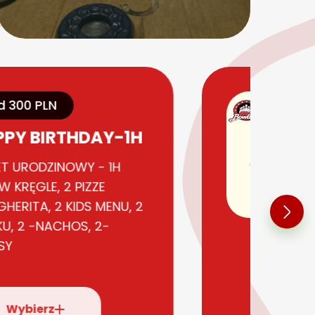
d 300 PLN
PY BIRTHDAY-1H
ET URODZINOWY - 1H
W KRĘGLE, 2 PIZZE
HERITA, 2 KIDS MENU, 2
KU, 2 -NACHOS, 2-
SY
Wybierz