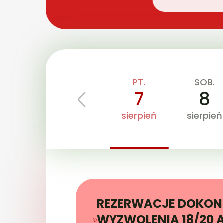
PT.
SOB.
7
8
sierpień
sierpień
REZERWACJE DOKONU
WYZWOLENIA 18/20 An