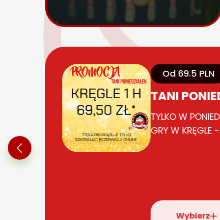
Od 69.5 PLN
TANI PONIE
TYLKO W PONIEDZ
A
GRY W KRĘGLE -
6
Wybierz