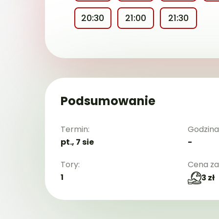
20:30
21:00
21:30
Podsumowanie
Termin:
Godzina
pt., 7 sie
-
Tory:
Cena za
1
3 zł