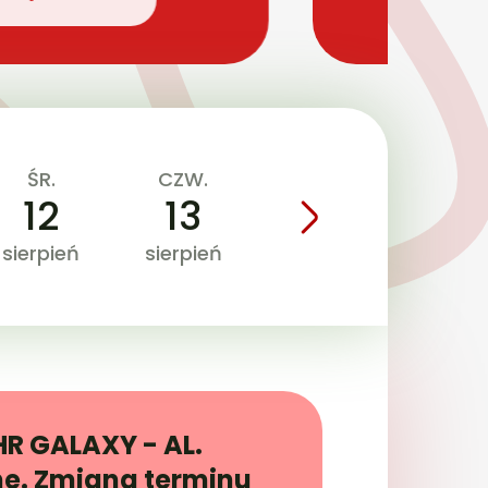
ŚR.
CZW.
PT.
SOB
12
13
14
1
sierpień
sierpień
sierpień
sierpi
 GALAXY - AL.
ne. Zmiana terminu