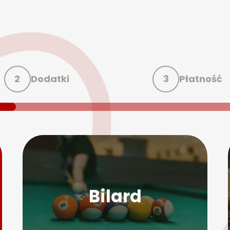
2
Dodatki
3
Płatność
Bilard